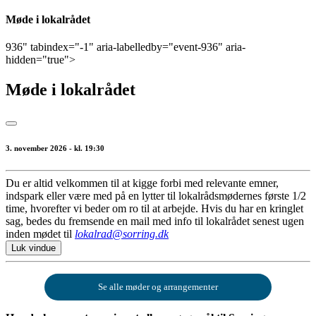
Møde i lokalrådet
936" tabindex="-1" aria-labelledby="event-936" aria-
hidden="true">
Møde i lokalrådet
3. november 2026 - kl. 19:30
Du er altid velkommen til at kigge forbi med relevante emner,
indspark eller være med på en lytter til lokalrådsmødernes første 1/2
time, hvorefter vi beder om ro til at arbejde. Hvis du har en kringlet
sag, bedes du fremsende en mail med info til lokalrådet senest ugen
inden mødet til
lokalrad@sorring.dk
Luk vindue
Se alle møder og arrangementer