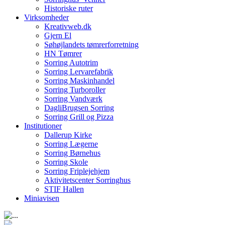
Historiske ruter
Virksomheder
Kreativweb.dk
Gjern El
Søhøjlandets tømrerforretning
HN Tømrer
Sorring Autotrim
Sorring Lervarefabrik
Sorring Maskinhandel
Sorring Turboroller
Sorring Vandværk
DagliBrugsen Sorring
Sorring Grill og Pizza
Institutioner
Dallerup Kirke
Sorring Lægerne
Sorring Børnehus
Sorring Skole
Sorring Friplejehjem
Aktivitetscenter Sorringhus
STIF Hallen
Miniavisen