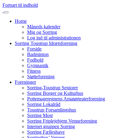
Fortsæt til indhold
Home
Måneds kalender
Mig og Sorring
Log ind til administrationen
Sorring Toustrup Idrætsforening
Forside
Badminton
Fodbold
Gymnastik
Fitness
Støtteforening
Foreninger
Sorring-Toustrup Seniorer
Sorring Borger og Kulturhus
Pottemageregnens Amatørteaterforening
Sorring Lokalråd
Toustrup Forsamlingshus
Sorring Most
Sorring Friplejehjem Venneforening
Internet gruppen Sorring
Sorring Fælleshave
Sorringhus’ Venner