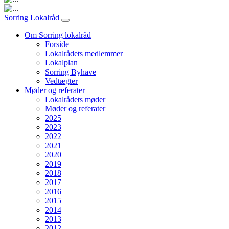
Hovednavigation
Sorring Lokalråd
Om Sorring lokalråd
Forside
Lokalrådets medlemmer
Lokalplan
Sorring Byhave
Vedtægter
Møder og referater
Lokalrådets møder
Møder og referater
2025
2023
2022
2021
2020
2019
2018
2017
2016
2015
2014
2013
2012