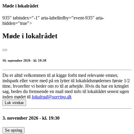
Møde i lokalrådet
935" tabindex="-1" aria-labelledby="event-935" aria-
hidden="true">
Møde i lokalrådet
16. september 2026 - kl. 19:30
Du er altid velkommen til at kigge forbi med relevante emner,
indspark eller være med på en lytter til lokalrådsmødernes første 1/2
time, hvorefter vi beder om ro til at arbejde. Hvis du har en kringlet
sag, bedes du fremsende en mail med info til lokalrådet senest ugen
inden mødet til
lokalrad@sorring.dk
Luk vindue
3. november 2026 - kl. 19:30
Se opslag