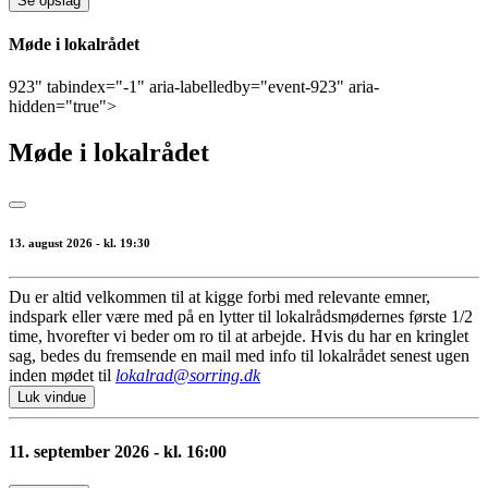
Se opslag
Møde i lokalrådet
923" tabindex="-1" aria-labelledby="event-923" aria-
hidden="true">
Møde i lokalrådet
13. august 2026 - kl. 19:30
Du er altid velkommen til at kigge forbi med relevante emner,
indspark eller være med på en lytter til lokalrådsmødernes første 1/2
time, hvorefter vi beder om ro til at arbejde. Hvis du har en kringlet
sag, bedes du fremsende en mail med info til lokalrådet senest ugen
inden mødet til
lokalrad@sorring.dk
Luk vindue
11. september 2026 - kl. 16:00