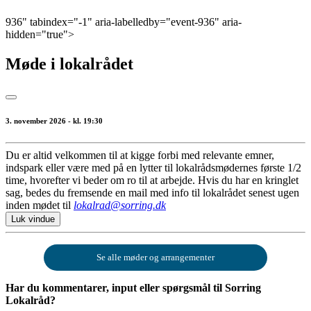
936" tabindex="-1" aria-labelledby="event-936" aria-
hidden="true">
Møde i lokalrådet
3. november 2026 - kl. 19:30
Du er altid velkommen til at kigge forbi med relevante emner,
indspark eller være med på en lytter til lokalrådsmødernes første 1/2
time, hvorefter vi beder om ro til at arbejde. Hvis du har en kringlet
sag, bedes du fremsende en mail med info til lokalrådet senest ugen
inden mødet til
lokalrad@sorring.dk
Luk vindue
Se alle møder og arrangementer
Har du kommentarer, input eller spørgsmål til Sorring
Lokalråd?