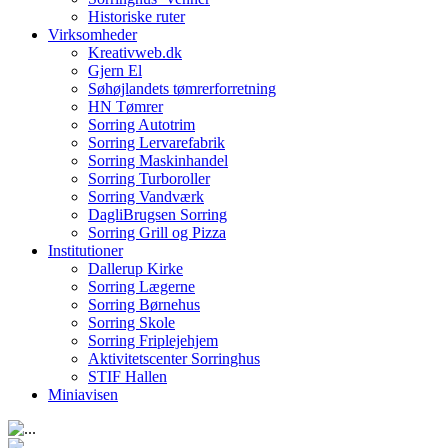
Historiske ruter
Virksomheder
Kreativweb.dk
Gjern El
Søhøjlandets tømrerforretning
HN Tømrer
Sorring Autotrim
Sorring Lervarefabrik
Sorring Maskinhandel
Sorring Turboroller
Sorring Vandværk
DagliBrugsen Sorring
Sorring Grill og Pizza
Institutioner
Dallerup Kirke
Sorring Lægerne
Sorring Børnehus
Sorring Skole
Sorring Friplejehjem
Aktivitetscenter Sorringhus
STIF Hallen
Miniavisen