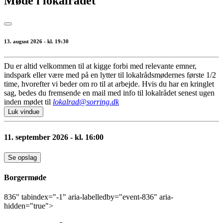
Møde i lokalrådet
13. august 2026 - kl. 19:30
Du er altid velkommen til at kigge forbi med relevante emner,
indspark eller være med på en lytter til lokalrådsmødernes første 1/2
time, hvorefter vi beder om ro til at arbejde. Hvis du har en kringlet
sag, bedes du fremsende en mail med info til lokalrådet senest ugen
inden mødet til
lokalrad@sorring.dk
Luk vindue
11. september 2026 - kl. 16:00
Se opslag
Borgermøde
836" tabindex="-1" aria-labelledby="event-836" aria-
hidden="true">