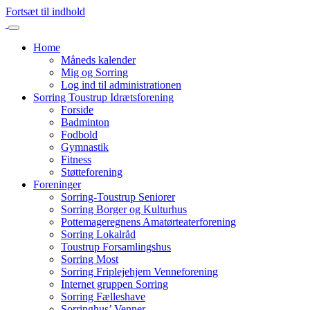
Fortsæt til indhold
Home
Måneds kalender
Mig og Sorring
Log ind til administrationen
Sorring Toustrup Idrætsforening
Forside
Badminton
Fodbold
Gymnastik
Fitness
Støtteforening
Foreninger
Sorring-Toustrup Seniorer
Sorring Borger og Kulturhus
Pottemageregnens Amatørteaterforening
Sorring Lokalråd
Toustrup Forsamlingshus
Sorring Most
Sorring Friplejehjem Venneforening
Internet gruppen Sorring
Sorring Fælleshave
Sorringhus’ Venner