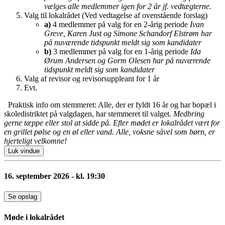
vælges alle medlemmer igen for 2 år jf. vedtægterne.
Valg til lokalrådet (Ved vedtagelse af ovenstående forslag)
a)
4 medlemmer på valg for en 2-årig periode
Ivan
Greve, Karen Just og Simone Schandorf Elstrøm har
på nuværende tidspunkt m
eldt sig som kandidater
b)
3 medlemmer på valg for en 1-årig periode
Ida
Ørum Andersen og Gorm Olesen har på nuværende
tidspunkt meldt sig som kandidater
Valg af revisor og revisorsuppleant for 1 år
Evt.
Praktisk info om stemmeret: Alle, der er fyldt 16 år og har bopæl i
skoledistriktet på valgdagen, har stemmeret til valget.
Medbring
gerne tæppe eller stol at sidde på.
Efter mødet er lokalrådet vært for
en grillet pølse og en øl eller vand. Alle, voksne såvel som børn, er
hjerteligt velkomne!
Luk vindue
16. september 2026 - kl. 19:30
Se opslag
Møde i lokalrådet