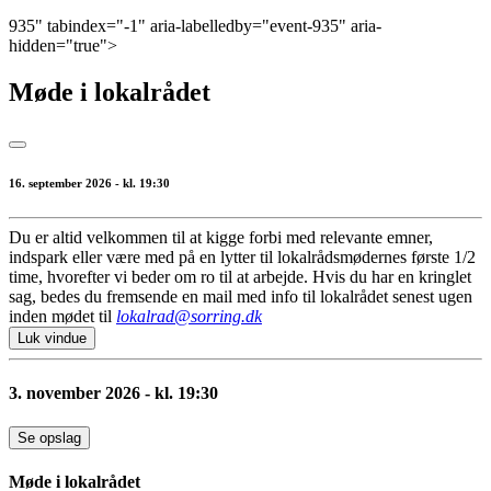
935" tabindex="-1" aria-labelledby="event-935" aria-
hidden="true">
Møde i lokalrådet
16. september 2026 - kl. 19:30
Du er altid velkommen til at kigge forbi med relevante emner,
indspark eller være med på en lytter til lokalrådsmødernes første 1/2
time, hvorefter vi beder om ro til at arbejde. Hvis du har en kringlet
sag, bedes du fremsende en mail med info til lokalrådet senest ugen
inden mødet til
lokalrad@sorring.dk
Luk vindue
3. november 2026 - kl. 19:30
Se opslag
Møde i lokalrådet