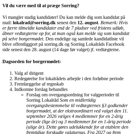
Vil du være med til at præge Sorring?
Vi mangler stadig kandidater! Du kan melde dig som kandidat på
mail:
lokalrad@sorring.dk
senest den
12. august
.
Bemærk: Hvis
er færre tilmeldte kandidater end de 7 pladser ved fristens udløb,
åbner vedtægterne op for, at man også kan melde sig som kandidat
på selve borgermødet.
Den endelige og samlede kandidatliste vil
blive offentliggjort på sorring.dk og Sorring Lokalråds Facebook
side senest den 28. august (14 dage før valget) jf. vedtægterne.
Dagsorden for borgermødet:
Valg af dirigent
Redegørelse for lokalrådets arbejde i den forløbne periode
Fremlæggelse af regnskab
Indkomne forslag behandles
Forslag om overgangsordning for valgperioder til
Sorring Lokalråd
Som en midlertidig
overgangsbestemmelse til vedtægternes §3 godkender
borgermødet, at der ekstraordinært ved valget den 11.
september 2026 vælges 4 medlemmer for en 2-årig
periode (lige år) og 3 medlemmer for en 1-årig periode
(ulige år). Dette gøres udelukkende for at etablere den
fremtidige forskudte valgturnus. Fra 2027 og frem