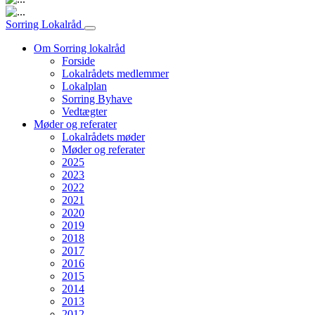
Hovednavigation
Sorring Lokalråd
Om Sorring lokalråd
Forside
Lokalrådets medlemmer
Lokalplan
Sorring Byhave
Vedtægter
Møder og referater
Lokalrådets møder
Møder og referater
2025
2023
2022
2021
2020
2019
2018
2017
2016
2015
2014
2013
2012