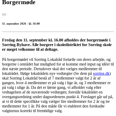
Borgermøde
11. september 2026 - kl. 16:00
Fredag den 11. september kl. 16.00 afholdes der borgermøde i
Sorring Byhave. Alle borgere i skoledistriktet for Sorring skole
er meget velkomne til at deltage.
På borgermødet vil Sorring Lokalråd fortælle om deres arbejde, og
borgerne i området har mulighed for at komme med input og idéer til
den næste periode. Derudover skal der vælges medlemmer til
lokalrådet.
Ifølge lokalrådets nye vedtægter (Se dem på
sorring.dk
)
skal Sorring Lokalråd bestå af 7 medlemmer valgt for 2 år af
gangen, hvor 4 medlemmer er på valg i lige år, og 3 medlemmer er
på valg i ulige år. Da det er første gang, vi afholder valg efter
vedtagelsen af de nuværende vedtægter, foreslår lokalrådet en
overgangsordning under dagsordenens punkt 4. Forslaget går ud på,
at vi til dette specifikke valg vælger fire medlemmer for 2 år og tre
medlemmer for 1 år. På den måde får vi etableret den forskudte
valgturnus korrekt til fremtidige valg.