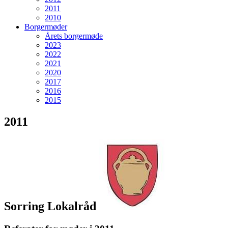
2011
2010
Borgermøder
Årets borgermøde
2023
2022
2021
2020
2017
2016
2015
2011
Sorring Lokalråd