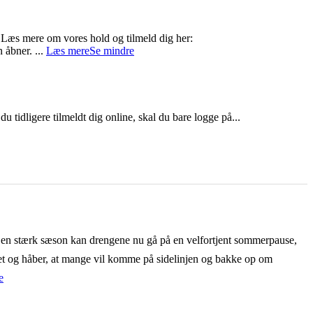
!
Læs mere om vores hold og tilmeld dig her:
n åbner.
...
Læs mere
Se mindre
u tidligere tilmeldt dig online, skal du bare logge på...
 en stærk sæson kan drengene nu gå på en velfortjent sommerpause,
råret og håber, at mange vil komme på sidelinjen og bakke op om
e