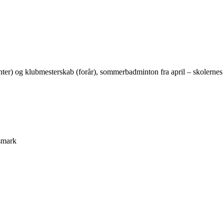
inter) og klubmesterskab (forår), sommerbadminton fra april – skolerne
smark