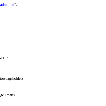
 Badminton
“.
1-U17
(torsdagsholdet)
ge i marts.