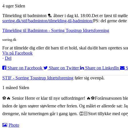
4 uger Siden
Tilmelding til badminton 🏸 åbner i dag kl. 18:00.
Det er først til møl
sorring.dk/stif/badminton/tilmelding-til-badminton/
PS: del gerne dette
Tilmelding til Badminton - Sorring Toustrup Idrætsforening
sorring.dk
For at tilmelde dig eller dit barn til et hold, skal du/dit barn oprett
Vis på Facebook
·
Del
Share on Facebook
Share on Twitter
Share on LinkedIn
S
STIF - Sorring Toustrup Idrætsforening
føler sig ovenpå.
1 måned Siden
⚽️🔥 Senior Herre er klar til nye udfordringer! 🔥⚽️
Forårssæsonen blev
inden de igen snører støvlerne efter ferien. Og målet er allerede sat: 
drengene, når turneringen går i gang igen. 👏🏻
Stort tillykke med op
Photo