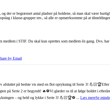
le, og der er begrænset antal pladser på holdene, så man skal være hurtig
 opslag i klasse-grupper mv., så alle er opmærksomme på at tilmeldinge
es som medlem i STIF. Du skal kun oprettes som medlem én gang. Dvs. har d
hare by Email
 afsluttet på bedste vis med en flot oprykning til Serie 3! 💪🏻🏆
Efter
Jagten på Serie 2 er begyndt! 🔥⚽️
Vi glæder os til at følge holdet i efte
rykningen – og held og lykke i Serie 3! 💪🏻🏆⚽️
...
Læs mere
Se mindr