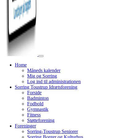
Home
Måneds kalender
Mig og Sorring
Log ind til administrationen
Sorring Toustrup Idrætsforening
Forside
Badminton
Fodbold
Gymnastik
Fitness
Støtteforening
Foreninger
Sorring-Toustrup Seniorer
Sorring Borger og Kulturhus