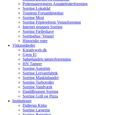
Pottemageregnens Amatørteaterforening
Sorring Lokalråd
Toustrup Forsamlingshus
Sorring Most
Sorring Friplejehjem Venneforening
Internet gruppen Sorring
Sorring Fælleshave
Sorringhus’ Venner
Historiske ruter
Virksomheder
Kreativweb.dk
Gjern El
Søhøjlandets tømrerforretning
HN Tømrer
Sorring Autotrim
Sorring Lervarefabrik
Sorring Maskinhandel
Sorring Turboroller
Sorring Vandværk
DagliBrugsen Sorring
Sorring Grill og Pizza
Institutioner
Dallerup Kirke
Sorring Lægerne
Sorring Børnehus