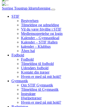
Hovednavigation
Sorring Toustrup Idrætsforening
STIF
Bestyrelsen
Tilmelding og udmelding
Vil du være frivillig i STIF
Medlemsoprettelse og login
Kalender – Gymnastiksal
Kalender – STIF Hallen
kalender – Klubhus
Åben hal
Fodbold
Fodbold
Tilmelding til fodbold
Udendørs fodbold
Kontakt din træner
Hvem er med på mit hold?
Gymnastik
Om STIF Gymnastik
Tilmelding til Gymnastik
Instruktør
Hjælpetræner
Hvem er med på mit hold?
Badminton