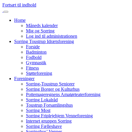
Fortsæt til indhold
Home
Måneds kalender
Mig og Sorring
Log ind til administrationen
Sorring Toustrup Idrætsforening
Forside
Badminton
Fodbold
Gymnastik
Fitness
Støtteforening
Foreninger
Sorring-Toustrup Seniorer
Sorring Borger og Kulturhus
Pottemageregnens Amatørteaterforening
Sorring Lokalråd
Toustrup Forsamlingshus
Sorring Most
Sorring Friplejehjem Venneforening
Internet gruppen Sorring
Sorring Fælleshave
Sorringhus’ Venner