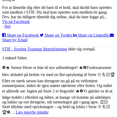
For at tilmelde dig eller dit barn til et hold, skal du/dit barn oprettes
som medlem i STIF. Du skal kun oprettes som medlem én gang.
Dvs. har du tidligere tilmeldt dig online, skal du bare logge på...
Vis på Facebook
·
Del
Share on Facebook
Share on Twitter
Share on LinkedIn
Share by Email
STIF - Sorring Toustrup Idrætsforening
føler sig ovenpå.
1 måned Siden
⚽️🔥 Senior Herre er klar til nye udfordringer! 🔥⚽️
Forårssæsonen
blev afsluttet på bedste vis med en flot oprykning til Serie 3! 💪🏻🏆
Efter en stærk sæson kan drengene nu gå på en velfortjent
sommerpause, inden de igen snører støvlerne efter ferien. Og målet
er allerede sat: Jagten på Serie 2 er begyndt! 🔥⚽️
Vi glæder os til at
følge holdet i efteråret og håber, at mange vil komme på sidelinjen
og bakke op om drengene, når turneringen går i gang igen. 👏🏻
Stort tillykke med oprykningen – og held og lykke i Serie 3! 💪🏻
🏆⚽️
...
Læs mere
Se mindre