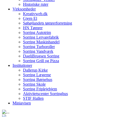
Historiske ruter
Virksomheder
Kreativweb.dk
Gjern El
Søhøjlandets tømrerforretning
HN Tømrer
Sorring Autotrim
Sorring Lervarefabrik
Sorring Maskinhandel
Sorring Turboroller
Sorring Vandværk
DagliBrugsen Sorring
Sorring Grill og Pizza
Institutioner
Dallerup Kirke
Sorring Lægerne
Sorring Børnehus
Sorring Skole
Sorring Friplejehjem
Aktivitetscenter Sorringhus
STIF Hallen
Miniavisen