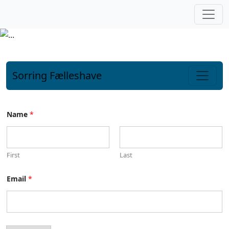
Fortsæt til indhold
Sorring Fælleshave
Hovednavigation
Name
*
First
Last
Email
*