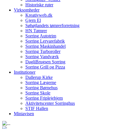
Historiske ruter
Virksomheder
Kreativweb.dk
Gjern El
Søhøjlandets tømrerforretning
HN Tømrer
Sorring Autotrim
Sorring Lervarefabrik
Sorring Maskinhandel
Sorring Turboroller
Sorring Vandværk
DagliBrugsen Sorring
Sorring Grill og Pizza
Institutioner
Dallerup Kirke
Sorring Lægerne
Sorring Børnehus
Sorring Skole
Sorring Friplejehjem
Aktivitetscenter Sorringhus
STIF Hallen
Miniavisen