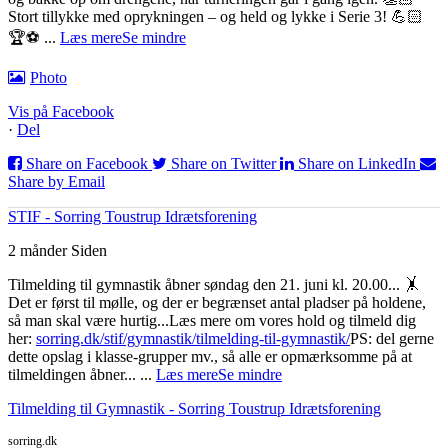
Stort tillykke med oprykningen – og held og lykke i Serie 3! 💪🏻
🏆⚽️
...
Læs mere
Se mindre
Photo
Vis på Facebook
·
Del
Share on Facebook
Share on Twitter
Share on LinkedIn
Share by Email
STIF - Sorring Toustrup Idrætsforening
2 månder Siden
Tilmelding til gymnastik åbner søndag den 21. juni kl. 20.00... 🤸
Det er først til mølle, og der er begrænset antal pladser på holdene,
så man skal være hurtig...
Læs mere om vores hold og tilmeld dig
her:
sorring.dk/stif/gymnastik/tilmelding-til-gymnastik/
PS: del gerne
dette opslag i klasse-grupper mv., så alle er opmærksomme på at
tilmeldingen åbner...
...
Læs mere
Se mindre
Tilmelding til Gymnastik - Sorring Toustrup Idrætsforening
sorring.dk