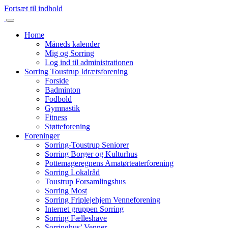
Fortsæt til indhold
Home
Måneds kalender
Mig og Sorring
Log ind til administrationen
Sorring Toustrup Idrætsforening
Forside
Badminton
Fodbold
Gymnastik
Fitness
Støtteforening
Foreninger
Sorring-Toustrup Seniorer
Sorring Borger og Kulturhus
Pottemageregnens Amatørteaterforening
Sorring Lokalråd
Toustrup Forsamlingshus
Sorring Most
Sorring Friplejehjem Venneforening
Internet gruppen Sorring
Sorring Fælleshave
Sorringhus’ Venner