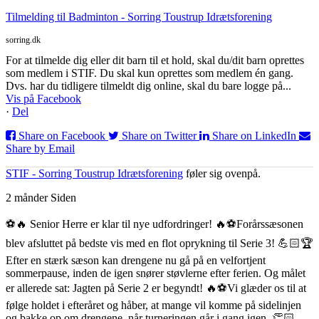
Tilmelding til Badminton - Sorring Toustrup Idrætsforening
sorring.dk
For at tilmelde dig eller dit barn til et hold, skal du/dit barn oprettes
som medlem i STIF. Du skal kun oprettes som medlem én gang.
Dvs. har du tidligere tilmeldt dig online, skal du bare logge på...
Vis på Facebook
·
Del
Share on Facebook
Share on Twitter
Share on LinkedIn
Share by Email
STIF - Sorring Toustrup Idrætsforening
føler sig ovenpå.
2 månder Siden
⚽️🔥 Senior Herre er klar til nye udfordringer! 🔥⚽️
Forårssæsonen
blev afsluttet på bedste vis med en flot oprykning til Serie 3! 💪🏻🏆
Efter en stærk sæson kan drengene nu gå på en velfortjent
sommerpause, inden de igen snører støvlerne efter ferien. Og målet
er allerede sat: Jagten på Serie 2 er begyndt! 🔥⚽️
Vi glæder os til at
følge holdet i efteråret og håber, at mange vil komme på sidelinjen
og bakke op om drengene, når turneringen går i gang igen. 👏🏻