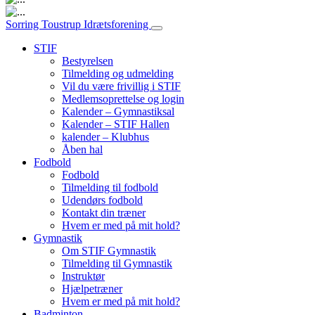
Hovednavigation
Sorring Toustrup Idrætsforening
STIF
Bestyrelsen
Tilmelding og udmelding
Vil du være frivillig i STIF
Medlemsoprettelse og login
Kalender – Gymnastiksal
Kalender – STIF Hallen
kalender – Klubhus
Åben hal
Fodbold
Fodbold
Tilmelding til fodbold
Udendørs fodbold
Kontakt din træner
Hvem er med på mit hold?
Gymnastik
Om STIF Gymnastik
Tilmelding til Gymnastik
Instruktør
Hjælpetræner
Hvem er med på mit hold?
Badminton