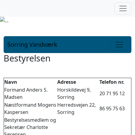
Fortsæt til indhold
Sorring Vandværk
Hovednavigation
Bestyrelsen
Navn
Adresse
Telefon nr.
Formand Anders S.
Horskildevej 9,
20 71 95 12
Madsen
Sorring
Næstformand Mogens
Herredsvejen 22,
86 95 75 63
Kaspersen
Sorring
Bestyrelsesmedlem og
Sekretær Charlotte
Sørensen