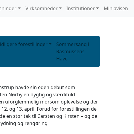
eninger
Virksomheder
Institutioner
Miniavisen
idligere forestillinger
Sommersang i
Rasmussens
Have
unstrup havde sin egen debut som
sten Nørby en dygtig og værdifuld
fik en uforglemmelig morsom oplevelse og der
 12. og 13. april. Forud for forestillingen de
de en stor tak til Carsten og Kirsten – og de
oprydning og rengøring