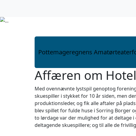
Fortsæt til indhold
Pottemageregnens Amatørteaterf
Hovednavigation
Affæren om Hotel
Med ovennævnte lystspil genoptog foreninge
skuespiller i stykket for 10 år siden, men 
produktionsleder, og fik alle aftaler på pla
blev spillet for fulde huse i Sorring Borger o
to lørdage var der mulighed for at deltage i 
deltagende skuespillere; og til alle de frivi