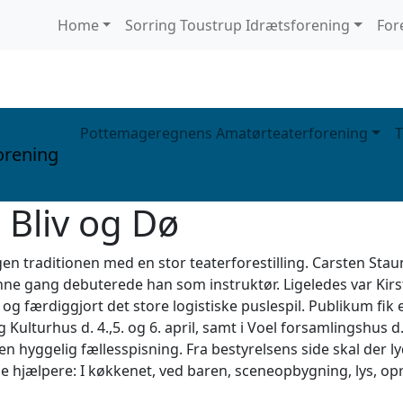
Home
Sorring Toustrup Idrætsforening
For
Pottemageregnens Amatørteaterforening
T
orening
 Bliv og Dø
n traditionen med en stor teaterforestilling. Carsten Sta
denne gang debuterede han som instruktør. Ligeledes var Kir
ds og færdiggjort det store logistiske puslespil. Publikum 
g Kulturhus d. 4.,5. og 6. april, samt i Voel forsamlingshus d.
en hyggelig fællesspisning. Fra bestyrelsens side skal der ly
llige hjælpere: I køkkenet, ved baren, sceneopbygning, lys, 