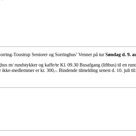
rring-Toustrup Seniorer og Sorringhus’ Venner på tur
Søndag d. 9. a
s m/ rundstykker og kaffe/te Kl. 09.30 Busafgang (liftbus) til en rund
or ikke-medlemmer er kr. 300,-. Bindende tilmelding senest d. 10. juli ti