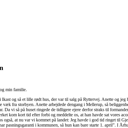
n
 og min familie.
Ikast og så et lille rødt hus, der var til salg på Ryttervej. Anette og je
komme væk fra storbyen. Anette arbejdede dengang i Mellerup, så beliggenh
 var. Da vi så på huset ringede de tidligere ejere derfor straks til fo
ket kom kort tid efter forbi og meddelte os, at han havde sat vores aco
 også, at nu var vi kommet på landet: Jeg havde i god tid ringet til Gj
 har pasningsgaranti i kommunen, så hun kan bare starte 1. april”. I Århu