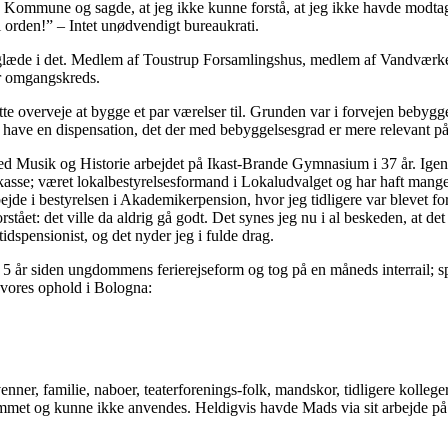
jern Kommune og sagde, at jeg ikke kunne forstå, at jeg ikke havde modta
 i orden!” – Intet unødvendigt bureaukrati.
d glæde i det. Medlem af Toustrup Forsamlingshus, medlem af Vandværk
or omgangskreds.
åtte overveje at bygge et par værelser til. Grunden var i forvejen bebygg
have en dispensation, det der med bebyggelses­grad er mere relevant 
d Musik og Historie arbejdet på Ikast-Brande Gymnasium i 37 år. Igenne
kasse; været lokalbestyrelsesformand i Lokaludvalget og har haft man
ejde i bestyrelsen i Akademikerpension, hvor jeg tidligere var blevet fo
stået: det ville da aldrig gå godt. Det synes jeg nu i al beskeden, at det
dtidspensionist, og det nyder jeg i fulde drag.
 5 år siden ungdommens ferierejseform og tog på en måneds interrail; spo
a vores ophold i Bologna:
nner, familie, naboer, teaterforenings-folk, mandskor, tidligere kolleger
met og kunne ikke anvendes. Heldigvis havde Mads via sit arbejde på Li