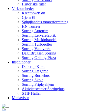
Historiske ruter
Virksomheder
Kreativweb.dk
Gjern El
Søhøjlandets tømrerforretning
HN Tømrer
Sorring Autotrim
Sorring Lervarefabrik
Sorring Maskinhandel
Sorring Turboroller
Sorring Vandværk
DagliBrugsen Sorring
Sorring Grill og Pizza
Institutioner
Dallerup Kirke
Sorring Lægerne
Sorring Børnehus
Sorring Skole
Sorring Friplejehjem
Aktivitetscenter Sorringhus
STIF Hallen
Miniavisen