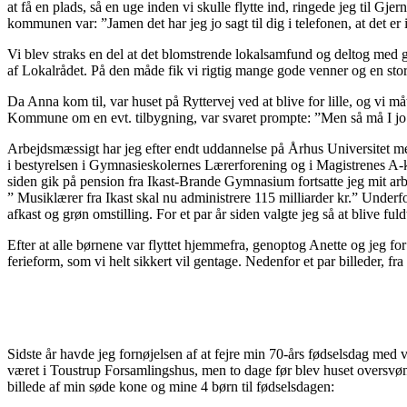
at få en plads, så en uge inden vi skulle flytte ind, ringede jeg til G
kommunen var: ”Jamen det har jeg jo sagt til dig i telefonen, at det er
Vi blev straks en del at det blomstrende lokalsamfund og deltog me
af Lokalrådet. På den måde fik vi rigtig mange gode venner og en st
Da Anna kom til, var huset på Ryttervej ved at blive for lille, og vi m
Kommune om en evt. tilbygning, var svaret prompte: ”Men så må I jo 
Arbejdsmæssigt har jeg efter endt uddannelse på Århus Universitet me
i bestyrelsen i Gymnasieskolernes Lærerforening og i Magistrenes A-
siden gik på pension fra Ikast-Brande Gymnasium fortsatte jeg mit arb
” Musiklærer fra Ikast skal nu administrere 115 milliarder kr.” Underfor
afkast og grøn omstilling. For et par år siden valgte jeg så at blive ful
Efter at alle børnene var flyttet hjemmefra, genoptog Anette og jeg for
ferieform, som vi helt sikkert vil gentage. Nedenfor et par billeder, fr
Sidste år havde jeg fornøjelsen af at fejre min 70-års fødselsdag med ve
været i Toustrup Forsamlingshus, men to dage før blev huset oversvøm
billede af min søde kone og mine 4 børn til fødselsdagen: