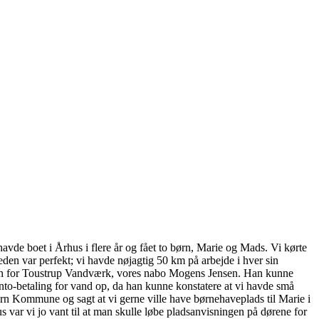
g havde boet i Århus i flere år og fået to børn, Marie og Mads. Vi kørte
eden var perfekt; vi havde nøjagtig 50 km på arbejde i hver sin
rmanden for Toustrup Vandværk, vores nabo Mogens Jensen. Han kunne
nto-betaling for vand op, da han kunne konstatere at vi havde små
ern Kommune og sagt at vi gerne ville have børnehaveplads til Marie i
s var vi jo vant til at man skulle løbe pladsanvisningen på dørene for