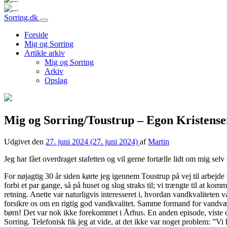
Hovednavigation
Sorring.dk
Forside
Mig og Sorring
Artikle arkiv
Mig og Sorring
Arkiv
Opslag
Mig og Sorring/Toustrup – Egon Kristense
Udgivet den
27. juni 2024
(27. juni 2024)
af
Martin
Jeg har fået overdraget stafetten og vil gerne fortælle lidt om mig selv
For nøjagtig 30 år siden kørte jeg igennem Toustrup på vej til arbejde i 
forbi et par gange, så på huset og slog straks til; vi trængte til at 
retning. Anette var naturligvis interesseret i, hvordan vandkvaliteten
forsikre os om en rigtig god vandkvalitet. Samme formand for vandvær
børn! Det var nok ikke forekommet i Århus. En anden episode, viste os
Sorring. Telefonisk fik jeg at vide, at det ikke var noget problem: ”Vi