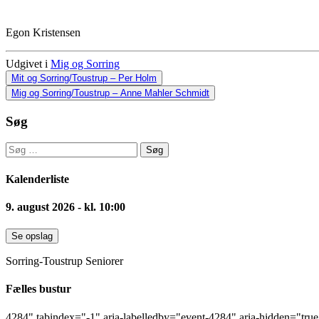
Egon Kristensen
Udgivet i
Mig og Sorring
Indlæg
Mit og Sorring/Toustrup – Per Holm
Mig og Sorring/Toustrup – Anne Mahler Schmidt
navigation
Søg
Søg
efter:
Kalenderliste
9. august 2026 - kl. 10:00
Se opslag
Sorring-Toustrup Seniorer
Fælles bustur
4284" tabindex="-1" aria-labelledby="event-4284" aria-hidden="tru