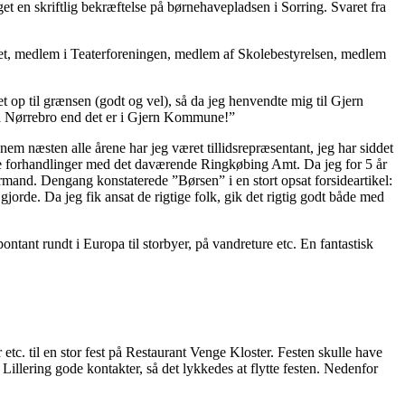
get en skriftlig bekræftelse på børnehavepladsen i Sorring. Svaret fra
et, medlem i Teaterforeningen, medlem af Skolebestyrelsen, medlem
et op til grænsen (godt og vel), så da jeg henvendte mig til Gjern
på Nørrebro end det er i Gjern Kommune!”
m næsten alle årene har jeg været tillidsrepræsentant, jeg har siddet
ge forhandlinger med det daværende Ringkøbing Amt. Da jeg for 5 år
rmand. Dengang konstaterede ”Børsen” i en stort opsat forsideartikel:
 gjorde. Da jeg fik ansat de rigtige folk, gik det rigtig godt både med
ntant rundt i Europa til storbyer, på vandreture etc. En fantastisk
 etc. til en stor fest på Restaurant Venge Kloster. Festen skulle have
llering gode kontakter, så det lykkedes at flytte festen. Nedenfor