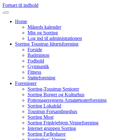
Fortsæt til indhold
Home
Måneds kalender
Mig og Sorring
Log ind til administrationen
Sorring Toustrup Idrætsforening
Forside
Badminton
Fodbold
Gymnastik
Fitness
Støtteforening
Foreninger
Sorring-Toustrup Seniorer
Sorring Borger og Kulturhus
Pottemageregnens Amatørteaterforening
Sorring Lokalråd
Toustrup Forsamlingshus
Sorring Most
Sorring Friplejehjem Venneforening
Internet gruppen Sorring
Sorring Fælleshave
Sorringhus’ Venner