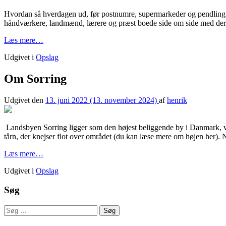
Hvordan så hverdagen ud, før postnumre, supermarkeder og pendling 
håndværkere, landmænd, lærere og præst boede side om side med deres
from
Læs mere…
Sorring
Udgivet i
Opslag
og
Toustrup
–
Om Sorring
et
levende
Udgivet den
13. juni 2022
(13. november 2024)
af
henrik
lokalsamfund
i
1950’erne
Landsbyen Sorring ligger som den højest beliggende by i Danmark, v
tårn, der knejser flot over området (du kan læse mere om højen her). 
from
Læs mere…
Om
Udgivet i
Opslag
Sorring
Søg
Søg
efter: