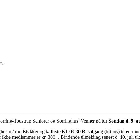
e">
rring-Toustrup Seniorer og Sorringhus’ Venner på tur
Søndag d. 9. a
s m/ rundstykker og kaffe/te Kl. 09.30 Busafgang (liftbus) til en rund
or ikke-medlemmer er kr. 300,-. Bindende tilmelding senest d. 10. juli ti