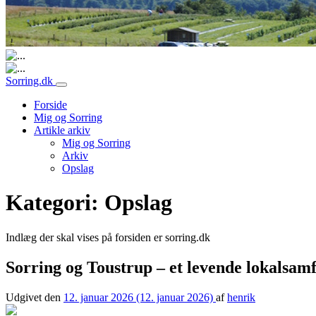
Hovednavigation
Sorring.dk
Forside
Mig og Sorring
Artikle arkiv
Mig og Sorring
Arkiv
Opslag
Kategori:
Opslag
Indlæg der skal vises på forsiden er sorring.dk
Sorring og Toustrup – et levende lokalsam
Udgivet den
12. januar 2026
(12. januar 2026)
af
henrik