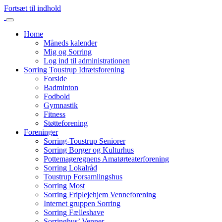
Fortsæt til indhold
Home
Måneds kalender
Mig og Sorring
Log ind til administrationen
Sorring Toustrup Idrætsforening
Forside
Badminton
Fodbold
Gymnastik
Fitness
Støtteforening
Foreninger
Sorring-Toustrup Seniorer
Sorring Borger og Kulturhus
Pottemageregnens Amatørteaterforening
Sorring Lokalråd
Toustrup Forsamlingshus
Sorring Most
Sorring Friplejehjem Venneforening
Internet gruppen Sorring
Sorring Fælleshave
Sorringhus’ Venner