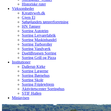
Historiske ruter
Virksomheder
Kreativweb.dk
Gjern El
Søhøjlandets tømrerforretning
HN Tømrer
Sorring Autotrim
Sorring Lervarefabrik
Sorring Maskinhandel
Sorring Turboroller
Sorring Vandværk
DagliBrugsen Sorring
Sorring Grill og Pizza
Institutioner
Dallerup Kirke
Sorring Lægerne
Sorring Børnehus
Sorring Skole
Sorring Friplejehjem
Aktivitetscenter Sorringhus
STIF Hallen
Miniavisen