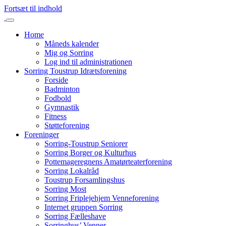
Fortsæt til indhold
Home
Måneds kalender
Mig og Sorring
Log ind til administrationen
Sorring Toustrup Idrætsforening
Forside
Badminton
Fodbold
Gymnastik
Fitness
Støtteforening
Foreninger
Sorring-Toustrup Seniorer
Sorring Borger og Kulturhus
Pottemageregnens Amatørteaterforening
Sorring Lokalråd
Toustrup Forsamlingshus
Sorring Most
Sorring Friplejehjem Venneforening
Internet gruppen Sorring
Sorring Fælleshave
Sorringhus’ Venner