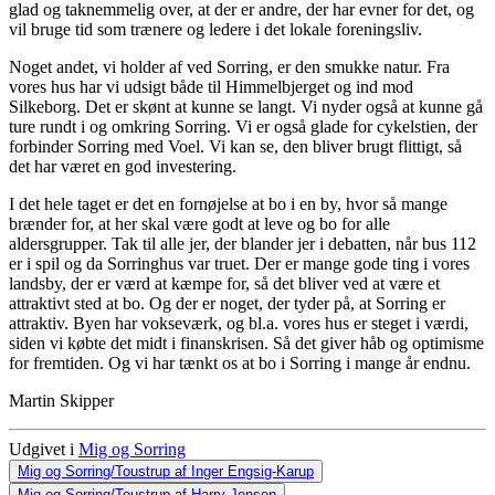
glad og taknemmelig over, at der er andre, der har evner for det, og
vil bruge tid som trænere og ledere i det lokale foreningsliv.
Noget andet, vi holder af ved Sorring, er den smukke natur. Fra
vores hus har vi udsigt både til Himmelbjerget og ind mod
Silkeborg. Det er skønt at kunne se langt. Vi nyder også at kunne gå
ture rundt i og omkring Sorring. Vi er også glade for cykelstien, der
forbinder Sorring med Voel. Vi kan se, den bliver brugt flittigt, så
det har været en god investering.
I det hele taget er det en fornøjelse at bo i en by, hvor så mange
brænder for, at her skal være godt at leve og bo for alle
aldersgrupper. Tak til alle jer, der blander jer i debatten, når bus 112
er i spil og da Sorringhus var truet. Der er mange gode ting i vores
landsby, der er værd at kæmpe for, så det bliver ved at være et
attraktivt sted at bo. Og der er noget, der tyder på, at Sorring er
attraktiv. Byen har vokseværk, og bl.a. vores hus er steget i værdi,
siden vi købte det midt i finanskrisen. Så det giver håb og optimisme
for fremtiden. Og vi har tænkt os at bo i Sorring i mange år endnu.
Martin Skipper
Udgivet i
Mig og Sorring
Indlæg
Mig og Sorring/Toustrup af Inger Engsig-Karup
Mig og Sorring/Toustrup af Harry Jensen