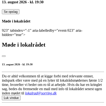
13. august 2026 - kl. 19:30
Se opslag
Møde i lokalrådet
923" tabindex="-1" aria-labelledby="event-923" aria-
hidden="true">
Møde i lokalrådet
13. august 2026 - kl. 19:30
Du er altid velkommen til at kigge forbi med relevante emner,
indspark eller være med på en lytter til lokalrådsmødernes første 1/2
time, hvorefter vi beder om ro til at arbejde. Hvis du har en kringlet
sag, bedes du fremsende en mail med info til lokalrådet senest ugen
inden mødet til
lokalrad@sorring.dk
Luk vindue