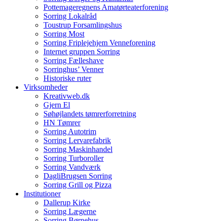
Pottemageregnens Amatørteaterforening
Sorring Lokalråd
Toustrup Forsamlingshus
Sorring Most
Sorring Friplejehjem Venneforening
Internet gruppen Sorring
Sorring Fælleshave
Sorringhus’ Venner
Historiske ruter
Virksomheder
Kreativweb.dk
Gjern El
Søhøjlandets tømrerforretning
HN Tømrer
Sorring Autotrim
Sorring Lervarefabrik
Sorring Maskinhandel
Sorring Turboroller
Sorring Vandværk
DagliBrugsen Sorring
Sorring Grill og Pizza
Institutioner
Dallerup Kirke
Sorring Lægerne
Sorring Børnehus