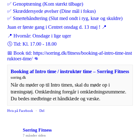
✅ Genoptræning (Kom stærkt tilbage)
✅ Skræddersyede øvelser (Dine mål i fokus)
✅ Smertehåndtering (Slut med ondt i ryg, knæ og skuldre)
Juan er første gang i Centret onsdag d. 13 maj ! 📍
📍 Hvornår: Onsdage i lige uger
🕔 Tid: Kl. 17.00 - 18.00
📅 Book tid:
https://sorring.dk/fitness/booking-af-intro-time-inst
ruktoer-time/
👊
Booking af Intro time / instruktør time – Sorring Fitness
sorring.dk
Når du møder op til Intro timen, skal du møde op i
træningstøj. Omklædning foregår i omklædningsrummene.
Du bedes medbringe et håndklæde og væske.
Hvis på Facebook
·
Del
Sorring Fitness
7 månder siden