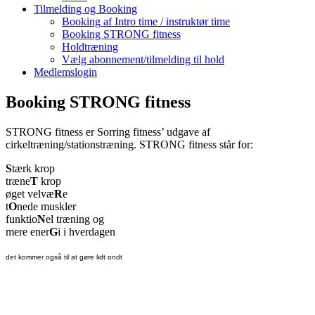
Tilmelding og Booking
Booking af Intro time / instruktør time
Booking STRONG fitness
Holdtræning
Vælg abonnement/tilmelding til hold
Medlemslogin
Booking STRONG fitness
STRONG fitness er Sorring fitness’ udgave af
cirkeltræning/stationstræning. STRONG fitness står for:
S
tærk krop
træne
T
krop
øget velvæ
R
e
t
O
nede muskler
funktio
N
el træning og
mere ener
G
i i hverdagen
det kommer også til at gøre lidt ondt