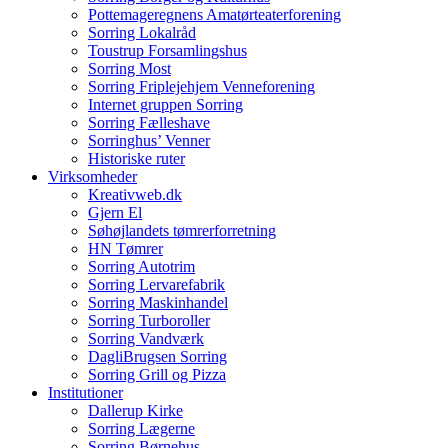
Pottemageregnens Amatørteaterforening
Sorring Lokalråd
Toustrup Forsamlingshus
Sorring Most
Sorring Friplejehjem Venneforening
Internet gruppen Sorring
Sorring Fælleshave
Sorringhus’ Venner
Historiske ruter
Virksomheder
Kreativweb.dk
Gjern El
Søhøjlandets tømrerforretning
HN Tømrer
Sorring Autotrim
Sorring Lervarefabrik
Sorring Maskinhandel
Sorring Turboroller
Sorring Vandværk
DagliBrugsen Sorring
Sorring Grill og Pizza
Institutioner
Dallerup Kirke
Sorring Lægerne
Sorring Børnehus