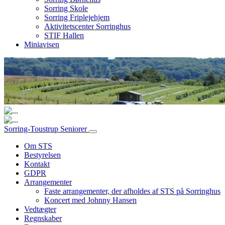
Sorring Skole
Sorring Friplejehjem
Aktivitetscenter Sorringhus
STIF Hallen
Miniavisen
Hovednavigation
Sorring-Toustrup Seniorer
Om STS
Bestyrelsen
Kontakt
GDPR
Arrangementer
Faste arrangementer, der afholdes af STS på Sorringhus
Koncert med Johnny Hansen
Vedtægter
Regnskaber