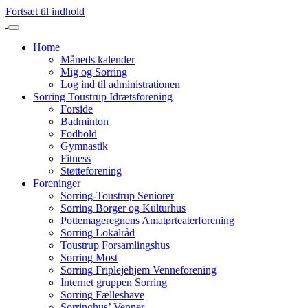
Fortsæt til indhold
Home
Måneds kalender
Mig og Sorring
Log ind til administrationen
Sorring Toustrup Idrætsforening
Forside
Badminton
Fodbold
Gymnastik
Fitness
Støtteforening
Foreninger
Sorring-Toustrup Seniorer
Sorring Borger og Kulturhus
Pottemageregnens Amatørteaterforening
Sorring Lokalråd
Toustrup Forsamlingshus
Sorring Most
Sorring Friplejehjem Venneforening
Internet gruppen Sorring
Sorring Fælleshave
Sorringhus’ Venner