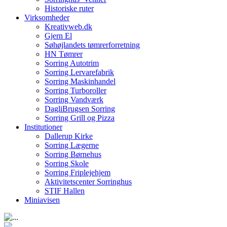
Historiske ruter
Virksomheder
Kreativweb.dk
Gjern El
Søhøjlandets tømrerforretning
HN Tømrer
Sorring Autotrim
Sorring Lervarefabrik
Sorring Maskinhandel
Sorring Turboroller
Sorring Vandværk
DagliBrugsen Sorring
Sorring Grill og Pizza
Institutioner
Dallerup Kirke
Sorring Lægerne
Sorring Børnehus
Sorring Skole
Sorring Friplejehjem
Aktivitetscenter Sorringhus
STIF Hallen
Miniavisen