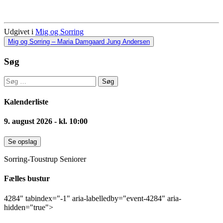
Udgivet i
Mig og Sorring
Indlæg
Mig og Sorring – Maria Damgaard Jung Andersen
navigation
Søg
Søg
efter:
Kalenderliste
9. august 2026 - kl. 10:00
Se opslag
Sorring-Toustrup Seniorer
Fælles bustur
4284" tabindex="-1" aria-labelledby="event-4284" aria-
hidden="true">