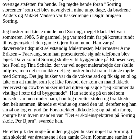
overtage stafetten fra hende. Jeg mødte hende foran ”Sorring
storcenter” som det blev navngivet i mine unge dage, da brødrene
Anders og Mikkel Madsen var flaskedrenge i Dagli’ brugsen
Sorring.
Jeg husker mit første minde med Sorring, meget klart. Det var i
sommeren 1986, 5 år gammel, jeg var med min far på køretur rundt
til byggemøder i den gamle Gjern Kommune. Han var på
daværende tidspunkt selvstændig Malermester, Malermester Arne
Eriksen – Faarvang, som han præsenterede sig når telefonen blev
taget. Da vi kom til Sorring skulle vi til byggemøde på Ebbesensvej,
hos Poul og Tina Schaltz, der var vel noget malerarbejde der skulle
udføres, men det er nu ikke det jeg husker bedst fra mit første møde
med Sorring. Det jeg husker var da de voksne sad og fik sig en øl og
talte om alt muligt som jeg ikke forstod, der kom en mand iklædt
lædervest og cowboybukser ind ad døren og sagde ”jeg kommer da
vist lige i rette tid til byggemøde”. Han satte sig på en stol som
brasede sammen under ham, han tog derefter stolen og brækkede
den helt sammen, åbnede et vindue og smed den ud, derefter tog han
sin øl og tog en god tår. Forskrækket kikkede jeg op på min far og
spurgte ham hvem manden var. ”Det er skoleinspektøren på Sorring
skole, Per Bjørn”, svarede han.
Herefter gik der nogle år inden jeg igen husker noget fra Sorring. I
min skoletid var årgangene i den gamle Gjern Kommune samlet af