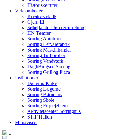
Historiske ruter
Virksomheder
Kreativweb.dk
Gjern El
Søhøjlandets tømrerforretning
HN Tømrer
Sorring Autotrim
Sorring Lervarefabrik
Sorring Maskinhandel
Sorring Turboroller
Sorring Vandværk
DagliBrugsen Sorring
Sorring Grill og Pizza
Institutioner
Dallerup Kirke
Sorring Lægerne
Sorring Børnehus
Sorring Skole
Sorring Friplejehjem
Aktivitetscenter Sorringhus
STIF Hallen
Miniavisen