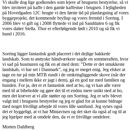
Vi skulle dog lige godkendes som lejere af brugsens bestyrelse, så vi
blev inviteret på kaffe i den gamle kaffestue i brugsen. I lejligheden
på Hovedgaden 12C brugte vi den første tid på planlægning af vores
byggeprojekt, det kommende bryllup og vores fremtid i Sorring. I
2006 blev vi gift og i 2008 flyttede vi ind på Sanddalen 6 og fik
vores datter Stella. Thor er efterfølgende født i 2010 og så fik vi
hund i 2016.
Sorring ligger fantastisk godt placeret i det dejlige bakkede
landskab. Som to østtyske håndværkere sagde en sommeraften, hvor
vi sad på husmuren og fik en øl med dem: ”Dette er det smukkeste
landskab, vi har set i Danmark”, og jeg er meget enig. Jeg elsker at
tage en tur på min MTB rundt i de omkringliggende skove (når der
engang i mellem ikke er jagt i dem), gå en god tur med familien og
hunden. For ja, det er et fantastisk sted at bo, og vi kan alle være
med til at bibeholde og gøre det til et endnu mere unikt sted at bo,
men det kræver at vi alle støtter op om Sorring. Jeg er selv blevet
valgt ind i brugsens bestyrelse og jeg er glad for at kunne bidrage
med noget frivilligt arbejde til vores lille samfund. Jeg synes også
det er hyggeligt, at vi har Miniavisen og det sker da også af og til at
jeg hjælper med at omdele den, da vi er frivillige omdelere.
Morten Dahlberg