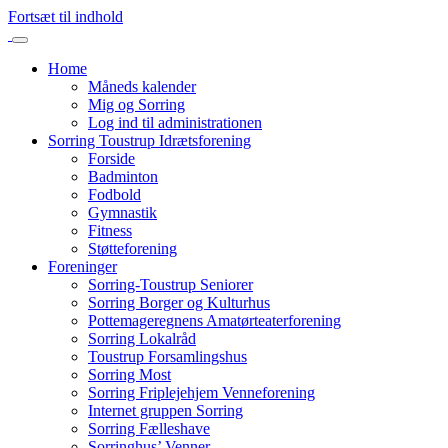
Fortsæt til indhold
Home
Måneds kalender
Mig og Sorring
Log ind til administrationen
Sorring Toustrup Idrætsforening
Forside
Badminton
Fodbold
Gymnastik
Fitness
Støtteforening
Foreninger
Sorring-Toustrup Seniorer
Sorring Borger og Kulturhus
Pottemageregnens Amatørteaterforening
Sorring Lokalråd
Toustrup Forsamlingshus
Sorring Most
Sorring Friplejehjem Venneforening
Internet gruppen Sorring
Sorring Fælleshave
Sorringhus’ Venner