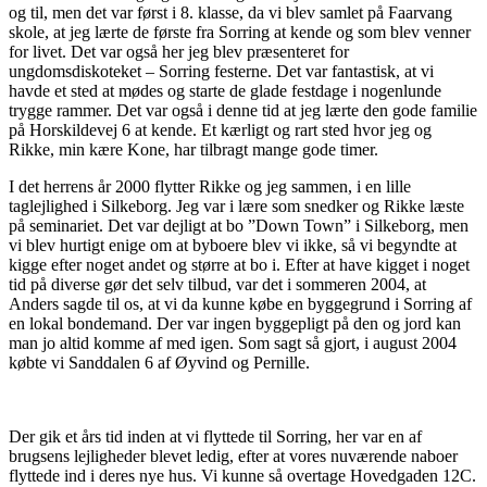
og til, men det var først i 8. klasse, da vi blev samlet på Faarvang
skole, at jeg lærte de første fra Sorring at kende og som blev venner
for livet. Det var også her jeg blev præsenteret for
ungdomsdiskoteket – Sorring festerne. Det var fantastisk, at vi
havde et sted at mødes og starte de glade festdage i nogenlunde
trygge rammer. Det var også i denne tid at jeg lærte den gode familie
på Horskildevej 6 at kende. Et kærligt og rart sted hvor jeg og
Rikke, min kære Kone, har tilbragt mange gode timer.
I det herrens år 2000 flytter Rikke og jeg sammen, i en lille
taglejlighed i Silkeborg. Jeg var i lære som snedker og Rikke læste
på seminariet. Det var dejligt at bo ”Down Town” i Silkeborg, men
vi blev hurtigt enige om at byboere blev vi ikke, så vi begyndte at
kigge efter noget andet og større at bo i. Efter at have kigget i noget
tid på diverse gør det selv tilbud, var det i sommeren 2004, at
Anders sagde til os, at vi da kunne købe en byggegrund i Sorring af
en lokal bondemand. Der var ingen byggepligt på den og jord kan
man jo altid komme af med igen. Som sagt så gjort, i august 2004
købte vi Sanddalen 6 af Øyvind og Pernille.
Der gik et års tid inden at vi flyttede til Sorring, her var en af
brugsens lejligheder blevet ledig, efter at vores nuværende naboer
flyttede ind i deres nye hus. Vi kunne så overtage Hovedgaden 12C.