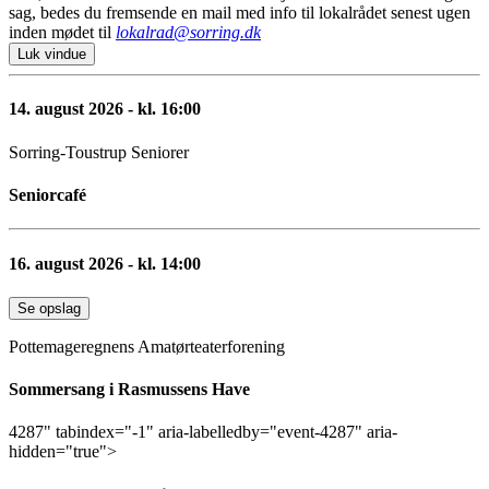
sag, bedes du fremsende en mail med info til lokalrådet senest ugen
inden mødet til
lokalrad@sorring.dk
Luk vindue
14. august 2026 - kl. 16:00
Sorring-Toustrup Seniorer
Seniorcafé
16. august 2026 - kl. 14:00
Se opslag
Pottemageregnens Amatørteaterforening
Sommersang i Rasmussens Have
4287" tabindex="-1" aria-labelledby="event-4287" aria-
hidden="true">