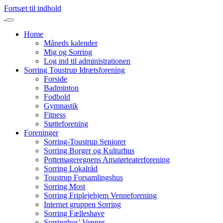
Fortsæt til indhold
Home
Måneds kalender
Mig og Sorring
Log ind til administrationen
Sorring Toustrup Idrætsforening
Forside
Badminton
Fodbold
Gymnastik
Fitness
Støtteforening
Foreninger
Sorring-Toustrup Seniorer
Sorring Borger og Kulturhus
Pottemageregnens Amatørteaterforening
Sorring Lokalråd
Toustrup Forsamlingshus
Sorring Most
Sorring Friplejehjem Venneforening
Internet gruppen Sorring
Sorring Fælleshave
Sorringhus’ Venner