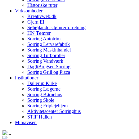
Historiske ruter
Virksomheder
Kreativweb.dk
Gjern El
Søhøjlandets tømrerforretning
HN Tømrer
Sorring Autotrim
Sorring Lervarefabrik
Sorring Maskinhandel
Sorring Turboroller
Sorring Vandværk
DagliBrugsen Sorring
Sorring Grill og Pizza
Institutioner
Dallerup Kirke
Sorring Lægerne
Sorring Børnehus
Sorring Skole
Sorring Friplejehjem
Aktivitetscenter Sorringhus
STIF Hallen
Miniavisen