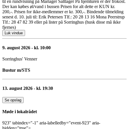
til en rundvisning på Mariager Saltlager På hjemturen er der frokost.
Der kan købes øl/vand i bussen Prisen for alt dette er KUN kr.
200,-. Prisen for ikke-medlemmer er kr. 300,-. Bindende tilmelding
senest d. 10. juli til: Erik Petersen Tlf.: 20 28 13 16 Mona Peerstrup
Tlf.: 28 47 82 39 eller på lister på Sorringhus (husk disse må ikke
fjernes)
Luk vindue
9. august 2026 - kl. 10:00
Sorringhus' Venner
Bustur m/STS
13. august 2026 - kl. 19:30
Se opslag
Møde i lokalrådet
923" tabindex="-1" aria-labelledby="event-923" aria-
hidden="true">